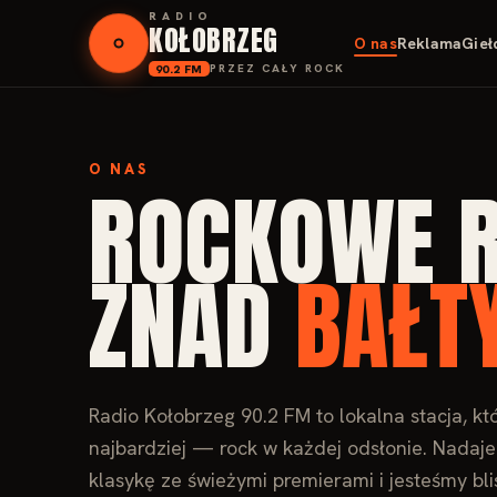
RADIO
KOŁOBRZEG
O nas
Reklama
Gieł
90.2 FM
PRZEZ CAŁY ROCK
O NAS
ROCKOWE R
ZNAD
BAŁT
Radio Kołobrzeg 90.2 FM to lokalna stacja, kt
najbardziej — rock w każdej odsłonie. Nadaj
klasykę ze świeżymi premierami i jesteśmy bl