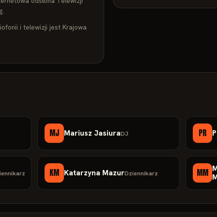
nternetowa odsłona Telewizji
g.
onii i telewizji jest Krajowa
MJ
PR
Mariusz Jasiura
P
DJ
M
KM
MM
Katarzyna Mazur
iennikarz
Dziennikarz
M