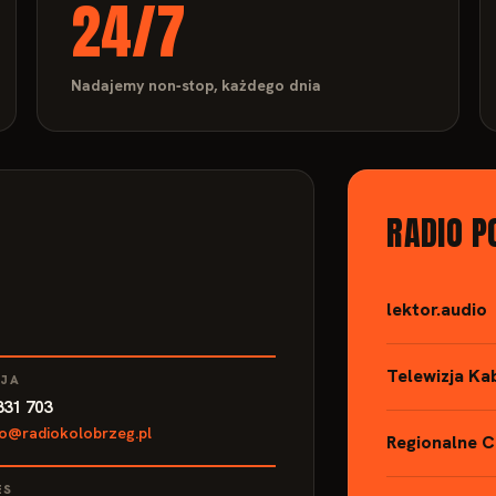
24/7
Nadajemy non‑stop, każdego dnia
RADIO P
lektor.audio
Telewizja Ka
SJA
831 703
io@radiokolobrzeg.pl
Regionalne 
ES