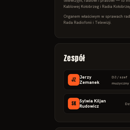
telewizyjni, radiowi i prasowi — to i
Kablowej Kołobrzeg i Radia Kołobrze
Organem właściwym w sprawach radiof
Rada Radiofonii i Telewizji.
Zespół
Jerzy
DJ / szef
JZ
Zemanek
muzyczny
Sylwia Kiljan
SK
Dz
Rudowicz