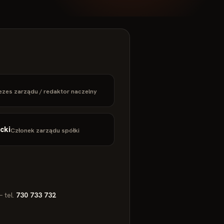
ezes zarządu / redaktor naczelny
cki
Członek zarządu spółki
 tel.
730 733 732