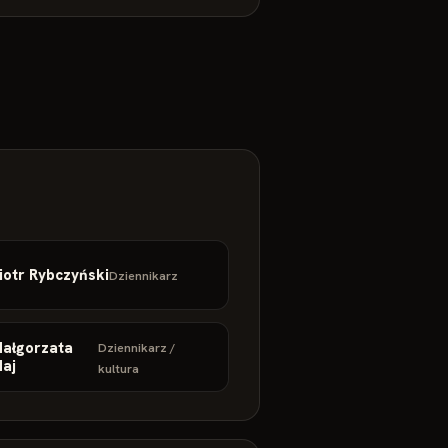
iotr Rybczyński
Dziennikarz
ałgorzata
Dziennikarz /
aj
kultura