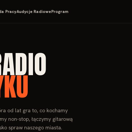
da Pracy
Audycje Radiowe
Program
ADIO
YKU
óra od lat gra to, co kochamy
emy non‑stop, łączymy gitarową
isko spraw naszego miasta.