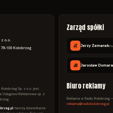
Zarząd spółki
 z o.o.
JZ
Jerzy Zemanek
Pr
, 78‑100 Kołobrzeg
JD
Jarosław Domara
Biuro reklamy
Kołobrzeg Sp. z o.o. jest
ja Usługowo‑Reklamowa sp. z
Reklama w Radiu Kołobrzeg —
obrzeg.
reklama@radiokolobrzeg.pl
brzeg.pl
tworzą dziennikarze