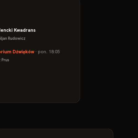
dencki Kwadrans
iljan Rudowicz
orium Dźwięków
· pon. 18:05
 Prus