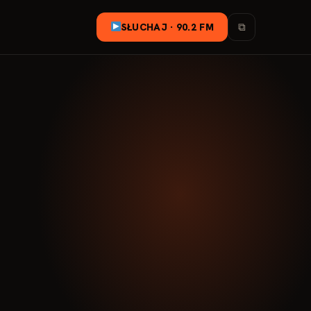
SŁUCHAJ · 90.2 FM
⧉