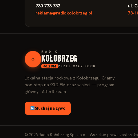
730 733 732
ul. 
reklama@radiokolobrzeg.pl
78‑1
RADIO
KOŁOBRZEG
90.2 FM
PRZEZ CAŁY ROCK
Lokalna stacja rockowa z Kołobrzegu. Gramy
non‑stop na 90.2 FM oraz w sieci — program
główny i AlterStream.
Słuchaj na żywo
© 2026 Radio Kołobrzeg Sp. z o.o. · Wszelkie prawa zastrzeżo