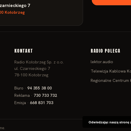
Czarnieckiego 7
00 Kołobrzeg
KONTAKT
RADIO POLECA
lektor.audio
Radio Kołobrzeg Sp. z o.o.
ul. Czarnieckiego 7
Telewizja Kablowa K
78‑100 Kołobrzeg
Regionalne Centrum 
Biuro ·
94 355 38 00
Reklama ·
730 733 732
Emisja ·
668 831 703
Odwiedzając naszą stronę 
ne.