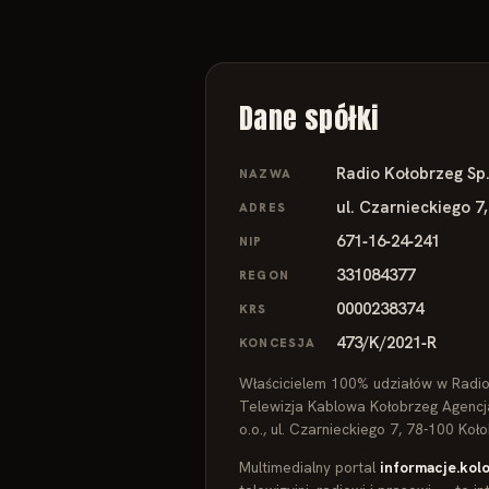
Dane spółki
Radio Kołobrzeg Sp.
NAZWA
ul. Czarnieckiego 7
ADRES
671‑16‑24‑241
NIP
331084377
REGON
0000238374
KRS
473/K/2021‑R
KONCESJA
Właścicielem 100% udziałów w Radio 
Telewizja Kablowa Kołobrzeg Agenc
o.o., ul. Czarnieckiego 7, 78‑100 Koł
Multimedialny portal
informacje.kolo