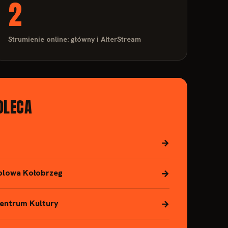
2
Strumienie online: główny i AlterStream
OLECA
→
→
blowa Kołobrzeg
→
Centrum Kultury