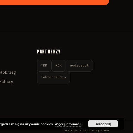
PARTNERZY
TKK
RCK
audiospot
ołobrzeg
lektor.audio
Kultury
Akceptuj
zgadzasz się na używanie cookies.
Więcej informacji
90.2 FM · Przez cały rock