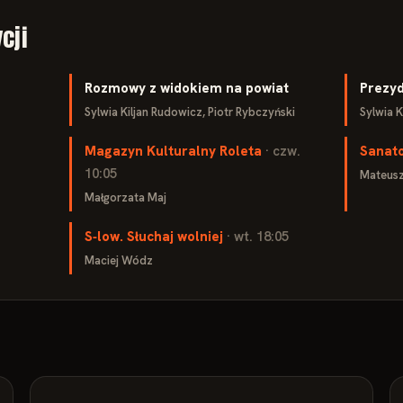
cji
Rozmowy z widokiem na powiat
Prezy
Sylwia Kiljan Rudowicz, Piotr Rybczyński
Sylwia K
Magazyn Kulturalny Roleta
· czw.
Sanat
10:05
Mateusz
Małgorzata Maj
S‑low. Słuchaj wolniej
· wt. 18:05
Maciej Wódz