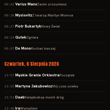
Varius Manx
Zanim zrozumiesz
00:42
Myslovitz
Z twarzą Marilyn Monroe
00:30
Piotr Bukartyk
Nowy Świat
00:27
Gutek
Ogniwa
00:24
De Mono
Kochać inaczej
00:07
Czwartek, 6 Sierpnia 2026
Męskie Granie Orkiestra
Początek
23:57
Martyna Jakubowicz
Mój czas ucieka
23:55
Daab
Kalejdoskop moich dróg
23:51
Ira
Wymyśleni
23:48