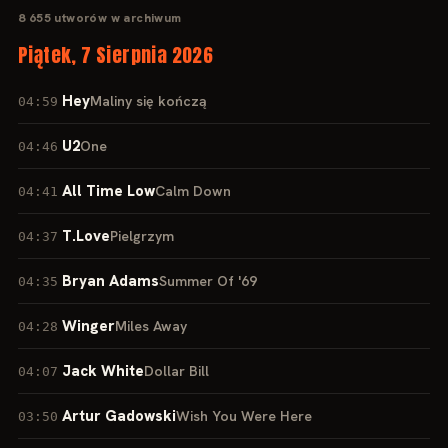
8 655 utworów w archiwum
Piątek, 7 Sierpnia 2026
Hey
Maliny się kończą
04:59
U2
One
04:46
All Time Low
Calm Down
04:41
T.Love
Pielgrzym
04:37
Bryan Adams
Summer Of '69
04:35
Winger
Miles Away
04:28
Jack White
Dollar Bill
04:07
Artur Gadowski
Wish You Were Here
03:50