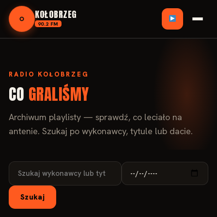
KOŁOBRZEG
90.2 FM
O nas
RADIO KOŁOBRZEG
Reklama
CO
GRALIŚMY
Giełda Pracy
Archiwum playlisty — sprawdź, co leciało na
antenie. Szukaj po wykonawcy, tytule lub dacie.
Audycje Radiowe
Program
Szukaj