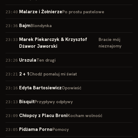
Malarze i Żołnierze
Po prostu pastelowe
23:40
Bajm
Blondynka
23:36
Marek Piekarczyk & Krzysztof
Bracie mój
23:33
Dżawor Jaworski
nieznajomy
Urszula
Ten drugi
23:26
2 + 1
Chodź pomaluj mi świat
23:21
Edyta Bartosiewicz
Opowieść
23:16
Bisquit
Przypływy odpływy
23:13
Chłopcy z Placu Broni
Kocham wolność
23:09
Pidżama Porno
Pomocy
23:05