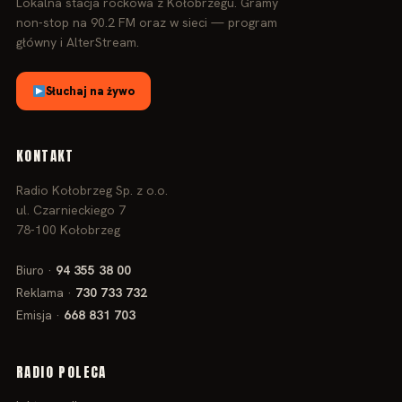
Lokalna stacja rockowa z Kołobrzegu. Gramy
non‑stop na 90.2 FM oraz w sieci — program
główny i AlterStream.
Słuchaj na żywo
KONTAKT
Radio Kołobrzeg Sp. z o.o.
ul. Czarnieckiego 7
78‑100 Kołobrzeg
Biuro ·
94 355 38 00
Reklama ·
730 733 732
Emisja ·
668 831 703
RADIO POLECA