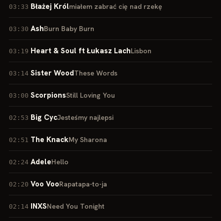
Błażej Król
miałem zabrać cię nad rzekę
03:33
Ash
Burn Baby Burn
03:30
Heart & Soul ft Łukasz Lach
Lisbon
03:19
Sister Wood
These Words
03:14
Scorpions
Still Loving You
03:00
Big Cyc
Jesteśmy najlepsi
02:53
The Knack
My Sharona
02:51
Adele
Hello
02:24
Voo Voo
Rapatapa-to-ja
02:20
INXS
Need You Tonight
02:14