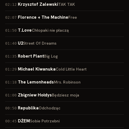
Krzysztof Zalewski
TAK TAK
02:12
Florence + The Machine
Free
02:07
T.Love
Chłopaki nie płaczą
01:50
U2
Street Of Dreams
01:40
Robert Plant
Big Log
01:35
Michael Kiwanuka
Cold Little Heart
01:29
The Lemonheads
Mrs. Robinson
01:18
Zbigniew Hołdys
Będziesz moja
01:00
Republika
Odchodząc
00:50
DŻEM
Sobie Potrzebni
00:45