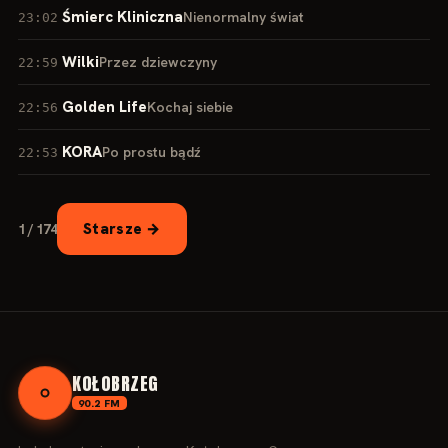
Śmierc Kliniczna
Nienormalny świat
23:02
Wilki
Przez dziewczyny
22:59
Golden Life
Kochaj siebie
22:56
KORA
Po prostu bądź
22:53
Starsze →
1 / 174
KOŁOBRZEG
90.2 FM